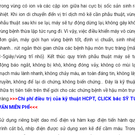
trong vùng có ion và các cặp ion giữa hai cực bị sốc sản sinh r
nhiệt. Khi ion di chuyển đến vị trí dịch mô kẽ cần phẫu thuật, vùn
phẫu thuật sau khi se lại, máy sẽ tự động dừng lại, không gây khô
vùng bệnh thừa lập tức rụng đi. Vì vậy, việc điều khiển máy vô cùn
đơn giản, máy giới hạn vùng bệnh tốt, định vị chuẩn, sinh nhiệ
nhanh... rút ngắn thời gian chữa các bệnh hậu môn trực tràng (mấ
3-5giây/vùng trĩ nhỏ). Kết thúc quy trình phẫu thuật máy sẽ t
động báo ngắt, không bị khô, không đóng vảy, không có mùi lạ
mạch máu lành nhanh, không chảy máu, an toàn đáng tin, không lâ
truyền, không để lại di chứng, không biến chứng... Đây là kỹ thuậ
chữa trị tiên tiến trên thế giới cho các chứng bệnh về hậu môn trự
tràng.
>>>
Chi phí điều trị của kỹ thuật HCPT, CLICK bác SỸ T
VẤN MIỄN PHÍ
<<<
Sử dụng riêng biệt dao mổ điện và hàm kẹp điện tiến hành qu
trình cắt bỏ, nhíp điện được sử dụng xen kẽ để cầm máu. Tron