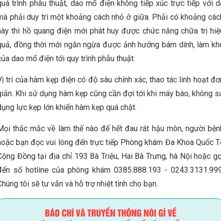
quá trình phẫu thuật, dao mổ điện không tiếp xúc trực tiếp với d
mà phải duy trì một khoảng cách nhỏ ở giữa. Phải có khoảng các
này thì hồ quang điện mới phát huy được chức năng chữa trị hiệ
quả, đồng thời mới ngăn ngừa được ảnh hưởng bám dính, làm kh
của dao mổ điện tới quy trình phẫu thuật.
Vị trí của hàm kẹp điện có độ sâu chính xác, thao tác linh hoạt đơ
giản. Khi sử dụng hàm kẹp cũng cần đợi tới khi máy báo, không s
dụng lực kẹp lớn khiến hàm kẹp quá chặt.
Mọi thắc mắc về làm thế nào để hết đau rát hậu môn, người bện
hoặc bạn đọc vui lòng đến trực tiếp Phòng khám Đa Khoa Quốc T
Cộng Đồng tại địa chỉ 193 Bà Triệu, Hai Bà Trưng, hà Nội hoặc gọ
đến số hotline của phòng khám 0385.888.193 - 0243.3131.999
Chúng tôi sẽ tư vẫn và hỗ trợ nhiệt tình cho bạn.
BÁO CHÍ VÀ TRUYỀN THÔNG NÓI GÌ VỀ