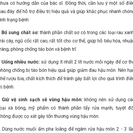
chưa có hướng dẫn của bác sĩ. Đồng thời, cần lưu ý một số điề
sau đây để hỗ trợ điều trị hiệu quả và giúp khắc phục nhanh chón
tình trạng bệnh:
- Bổ sung chất sơ:
thành phần chất sơ có trong các loại rau xanh
trái cây, ngũ cốc rất cao, rất tốt cho cơ thể, giúp hỗ tiêu hóa, nhuậ
tràng, phòng chống táo bón và bệnh trĩ.
- Uống nhiều nước:
sử dụng ít nhất 2 lít nước mỗi ngày để cơ th
phòng chống bị táo bón hiệu quả giúp giảm đau hậu môn. Nên hạ
chế rượu bia, chất kích thích để tránh gây bất lợi cho quá trình điề
rị bệnh.
- Giữ vệ sinh sạch sẽ vùng hậu môn:
không nên sử dụng cá
loại xà bông, mỹ phẩm có thành phần tẩy rửa mạnh, tuyệt đố
không được cọ xát gây tổn thương vùng hậu môn.
- Dùng nước muối ấm pha loãng để ngâm rửa hậu môn 2 - 3 lầ