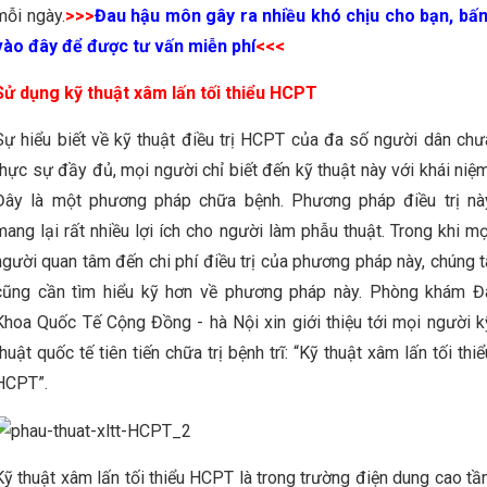
mỗi ngày.
>>>
Đau hậu môn gây ra nhiều khó chịu cho bạn, bấ
vào đây để được tư vấn miễn phí
<<<
Sử dụng kỹ thuật xâm lấn tối thiểu HCPT
Sự hiểu biết về kỹ thuật điều trị HCPT của đa số người dân chư
thực sự đầy đủ, mọi người chỉ biết đến kỹ thuật này với khái niệm
Đây là một phương pháp chữa bệnh. Phương pháp điều trị nà
mang lại rất nhiều lợi ích cho người làm phẫu thuật. Trong khi mọ
người quan tâm đến chi phí điều trị của phương pháp này, chúng t
cũng cần tìm hiểu kỹ hơn về phương pháp này. Phòng khám Đ
Khoa Quốc Tế Cộng Đồng - hà Nội xin giới thiệu tới mọi người k
thuật quốc tế tiên tiến chữa trị bệnh trĩ: “Kỹ thuật xâm lấn tối thiể
HCPT”.
Kỹ thuật xâm lấn tối thiểu HCPT là trong trường điện dung cao tần