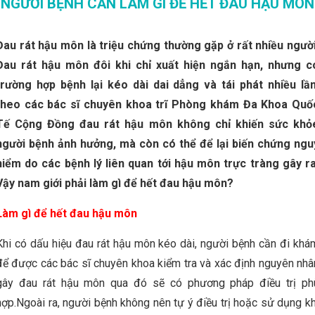
NGƯỜI BỆNH CẦN LÀM GÌ ĐỂ HẾT ĐAU HẬU MÔN
Đau rát hậu môn là triệu chứng thường gặp ở rất nhiều người
Đau rát hậu môn đôi khi chỉ xuất hiện ngắn hạn, nhưng c
trường hợp bệnh lại kéo dài dai dẳng và tái phát nhiều lần
theo các bác sĩ chuyên khoa trĩ Phòng khám Đa Khoa Quố
Tế Cộng Đồng đau rát hậu môn không chỉ khiến sức khỏ
người bệnh ảnh hưởng, mà còn có thể để lại biến chứng ngu
hiểm do các bệnh lý liên quan tới hậu môn trực tràng gây ra
Vậy nam giới phải làm gì để hết đau hậu môn?
Làm gì để hết đau hậu môn
Khi có dấu hiệu đau rát hậu môn kéo dài, người bệnh cần đi khá
để được các bác sĩ chuyên khoa kiểm tra và xác định nguyên nhâ
gây đau rát hậu môn qua đó sẽ có phương pháp điều trị ph
hợp.Ngoài ra, người bệnh không nên tự ý điều trị hoặc sử dụng kh