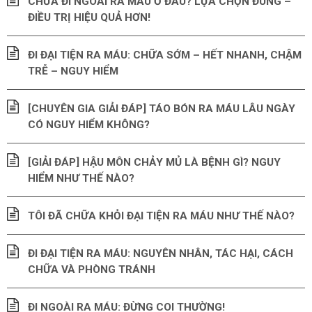
CHỮA ĐI NGOÀI RA MÁU Ở ĐÂU? LỰA CHỌN ĐÚNG –
ĐIỀU TRỊ HIỆU QUẢ HƠN!
ĐI ĐẠI TIỆN RA MÁU: CHỮA SỚM – HẾT NHANH, CHẬM
TRỄ – NGUY HIỂM
[CHUYÊN GIA GIẢI ĐÁP] TÁO BÓN RA MÁU LÂU NGÀY
CÓ NGUY HIỂM KHÔNG?
[GIẢI ĐÁP] HẬU MÔN CHẢY MỦ LÀ BỆNH GÌ? NGUY
HIỂM NHƯ THẾ NÀO?
TÔI ĐÃ CHỮA KHỎI ĐẠI TIỆN RA MÁU NHƯ THẾ NÀO?
ĐI ĐẠI TIỆN RA MÁU: NGUYÊN NHÂN, TÁC HẠI, CÁCH
CHỮA VÀ PHÒNG TRÁNH
ĐI NGOÀI RA MÁU: ĐỪNG COI THƯỜNG!