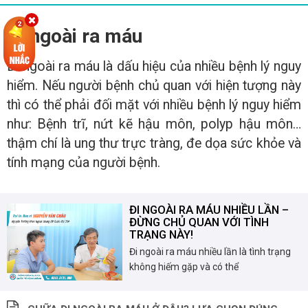
Đi ngoài ra máu
Đi ngoài ra máu là dấu hiệu của nhiều bệnh lý nguy
hiểm. Nếu người bệnh chủ quan với hiện tượng này
thì có thể phải đối mặt với nhiều bệnh lý nguy hiểm
như: Bệnh trĩ, nứt kẽ hậu môn, polyp hậu môn…
thậm chí là ung thư trực tràng, đe dọa sức khỏe và
tính mạng của người bệnh.
ĐI NGOÀI RA MÁU NHIỀU LẦN –
ĐỪNG CHỦ QUAN VỚI TÌNH
TRẠNG NÀY!
Đi ngoài ra máu nhiều lần là tình trạng
không hiếm gặp và có thể