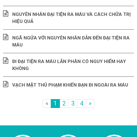
NGUYÊN NHÂN ĐẠI TIỆN RA MÁU VÀ CÁCH CHỮA TRỊ
HIỆU QUẢ
NGÃ NGỬA VỚI NGUYÊN NHÂN DẪN ĐẾN ĐẠI TIỆN RA
MÁU
ĐI ĐẠI TIỆN RA MÁU LẪN PHÂN CÓ NGUY HIỂM HAY
KHÔNG
VẠCH MẶT THỦ PHẠM KHIẾN BẠN ĐI NGOÀI RA MÁU
«
1
2
3
4
»