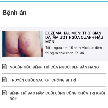
Bệnh án
ECZEMA HẬU MÔN: THỜI GIAN
DÀI ẨM ƯỚT NGỨA QUANH HẬU
MÔN
Tôi bị ngứa hơn 10 năm, vào ban đêm
thì ngứa nhiều hơn. Tôi đã
NGUỒN GỐC BỆNH TRĨ CỦA NGƯỜI ĐẸP BÁN HÀNG
TRUYỆN CƯỜI: SAU KHI CHỒNG BỊ TRĨ
BỆNH TRĨ BAO NĂM CUỐI CÙNG CŨNG CHỮA TRỊ KHỎI
RỒI!