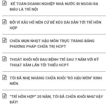
KẾ TOÁN DOANH NGHIỆP NHÀ NƯỚC ĐI NGOÀI RA
MÁU LÀ TRĨ NỘI
BỞI VÌ XẤU HỔ NÊN CỨ ĐỂ KÉO DÀI DẪN TỚI TRĨ HỖN
HỢP
CHỮA MỤN NHỌT HẬU MÔN TRỰC TRÀNG BẰNG
PHƯƠNG PHÁP CHỮA TRỊ HCPT
THOÁT KHỎI NỖI ĐAU BỆNH TRĨ SAU 7 NĂM VỚI KỸ
THUẠT XÂM LẤN TỐI THIỂU HCPT
TÔI ĐÃ NHẸ NHÀNG CHỮA KHỎI "RÒ HẬU MÔN" KINH
NIÊN.
“TRĨ HỖN HỢP” 20 NĂM, TÔI ĐÃ CHỮA KHỎI NHƯ VẬY
ĐẤY!