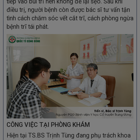
tiếp vào búi trĩ nên không để lại sẹo. Sau khi
điều trị, người bệnh còn được bác sĩ tư vấn tận
tình cách chăm sóc vết cắt trĩ, cách phòng ngừa
bệnh trĩ tái phát.
CÔNG VIỆC TẠI PHÒNG KHÁM
Hiện tại TS.BS Trịnh Tùng đang phụ trách khoa