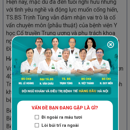
Hiện nay, mặc dù đã đến tuổi nghỉ hưu nhưng
với tình yêu nghề và động lực muốn cống hiến,
TS.BS Trịnh Tùng vẫn đảm nhận vai trò là cố
vấn chuyên môn (phẫu thuật) của bệnh viện Y
học Cổ truyền Trung ương và phụ trách khoa
ngoại của phòng khám Đa khoa Quốc tế Cộng
Đồng.
HẠNG MỤC BÁC SĨ PHỤ TRÁCH
Với kiến thức và kinh nghiệm thực tiễn trong hơn
40 năm thăm khám và điều trị bệnh, TS.BS
Trịnh Tùng thăm khám, chữa trị nhiều diện bệnh
khác nhau liên quan đến ngoại tiêu hóa, các
bệnh về hậu môn - trực tràng:
VẤN ĐỀ BẠN ĐANG GẶP LÀ GÌ?
Bệnh trĩ nội độ 1,2,3,4
Đi ngoài ra máu tươi
Bệnh trĩ ngoại
Lòi búi trĩ ra ngoài
Bệnh trĩ hỗn hợp