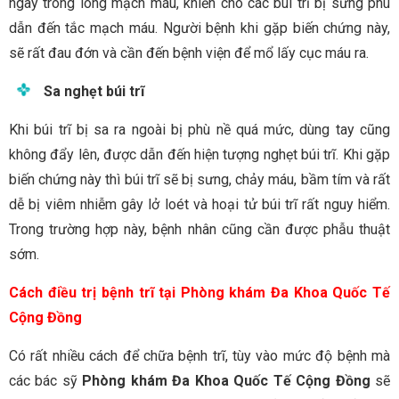
ngay trong lòng mạch máu, khiến cho các búi trĩ bị sưng phù
dẫn đến tắc mạch máu. Người bệnh khi gặp biến chứng này,
sẽ rất đau đớn và cần đến bệnh viện để mổ lấy cục máu ra.
Sa nghẹt búi trĩ
Khi búi trĩ bị sa ra ngoài bị phù nề quá mức, dùng tay cũng
không đẩy lên, được dẫn đến hiện tượng nghẹt búi trĩ. Khi gặp
biến chứng này thì búi trĩ sẽ bị sưng, chảy máu, bầm tím và rất
dễ bị viêm nhiễm gây lở loét và hoại tử búi trĩ rất nguy hiểm.
Trong trường hợp này, bệnh nhân cũng cần được phẫu thuật
sớm.
Cách điều trị bệnh trĩ tại Phòng khám Đa Khoa Quốc Tế
Cộng Đồng
Có rất nhiều cách để chữa bệnh trĩ, tùy vào mức độ bệnh mà
các bác sỹ
Phòng khám Đa Khoa Quốc Tế Cộng Đồng
sẽ