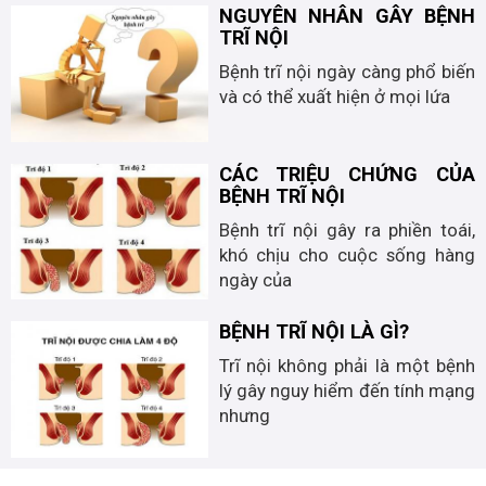
NGUYÊN NHÂN GÂY BỆNH
TRĨ NỘI
Bệnh trĩ nội ngày càng phổ biến
và có thể xuất hiện ở mọi lứa
CÁC TRIỆU CHỨNG CỦA
BỆNH TRĨ NỘI
Bệnh trĩ nội gây ra phiền toái,
khó chịu cho cuộc sống hàng
ngày của
BỆNH TRĨ NỘI LÀ GÌ?
Trĩ nội không phải là một bệnh
lý gây nguy hiểm đến tính mạng
nhưng