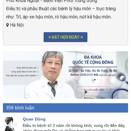
Phó Khoa Ngoại - Bệnh viện Phổi Trung ương
Điều trị và phẫu thuật các bệnh lý hậu môn – trực tràng
như: Trĩ, áp-xe hậu môn, rò hậu môn, nứt kẽ hậu môn..
Hà Nội
ĐẶT HẸN NGAY
356 bình luận
Quan Dũng
Điều trị bệnh trĩ 2 năm rồi không khỏi, xong rồi đến đây
chữa đúng một lần và chẳng bao giờ quay lại vì khỏi