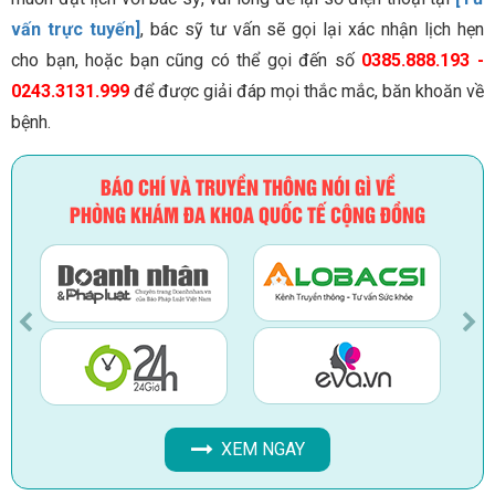
vấn trực tuyến]
, bác sỹ tư vấn sẽ gọi lại xác nhận lịch hẹn
cho bạn, hoặc bạn cũng có thể gọi đến số
0385.888.193 -
0243.3131.999
để được giải đáp mọi thắc mắc, băn khoăn về
bệnh.
BÁO CHÍ VÀ TRUYỀN THÔNG NÓI GÌ VỀ
PHÒNG KHÁM ĐA KHOA QUỐC TẾ CỘNG ĐỒNG
XEM NGAY