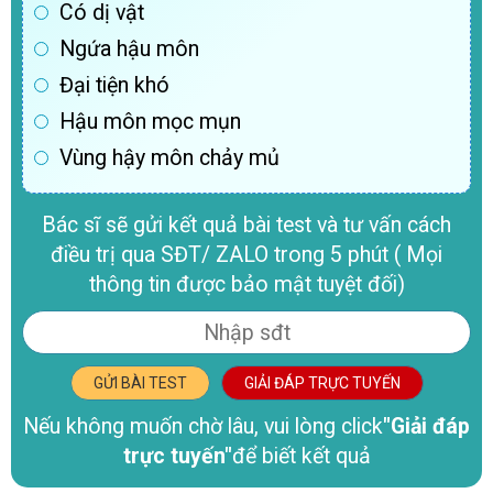
Có dị vật
Ngứa hậu môn
Đại tiện khó
Hậu môn mọc mụn
Vùng hậy môn chảy mủ
Bác sĩ sẽ gửi kết quả bài test và tư vấn cách
điều trị qua SĐT/ ZALO trong 5 phút ( Mọi
thông tin được bảo mật tuyệt đối)
GỬI BÀI TEST
GIẢI ĐÁP TRỰC TUYẾN
Nếu không muốn chờ lâu, vui lòng click
"Giải đáp
trực tuyến"
để biết kết quả