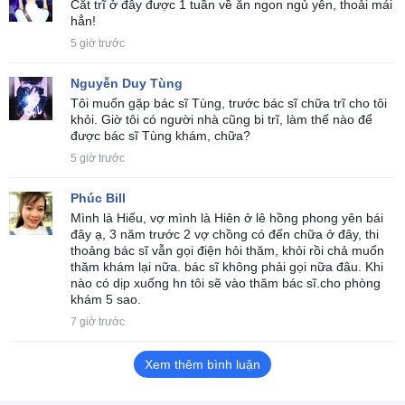
Cắt trĩ ở đây được 1 tuần về ăn ngon ngủ yên, thoải mái
hẳn!
5 giờ trước
Nguyễn Duy Tùng
Tôi muốn gặp bác sĩ Tùng, trước bác sĩ chữa trĩ cho tôi
khỏi. Giờ tôi có người nhà cũng bi trĩ, làm thế nào để
được bác sĩ Tùng khám, chữa?
5 giờ trước
Phúc Bill
Mình là Hiếu, vợ mình là Hiên ở lê hồng phong yên bái
đây ạ, 3 năm trước 2 vợ chồng có đến chữa ở đây, thi
thoảng bác sĩ vẫn gọi điện hỏi thăm, khỏi rồi chả muốn
thăm khám lại nữa. bác sĩ không phải gọi nữa đâu. Khi
nào có dịp xuống hn tôi sẽ vào thăm bác sĩ.cho phòng
khám 5 sao.
7 giờ trước
Xem thêm bình luận