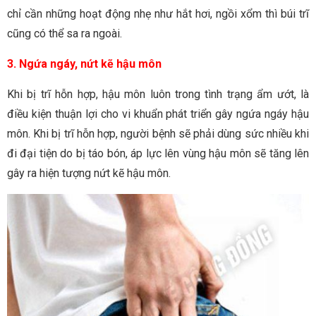
chỉ cần những hoạt động nhẹ như hắt hơi, ngồi xổm thì búi trĩ
cũng có thể sa ra ngoài.
3. Ngứa ngáy, nứt kẽ hậu môn
Khi bị trĩ hỗn hợp, hậu môn luôn trong tình trạng ẩm ướt, là
điều kiện thuận lợi cho vi khuẩn phát triển gây ngứa ngáy hậu
môn. Khi bị trĩ hỗn hợp, người bệnh sẽ phải dùng sức nhiều khi
đi đại tiện do bị táo bón, áp lực lên vùng hậu môn sẽ tăng lên
gây ra hiện tượng nứt kẽ hậu môn.