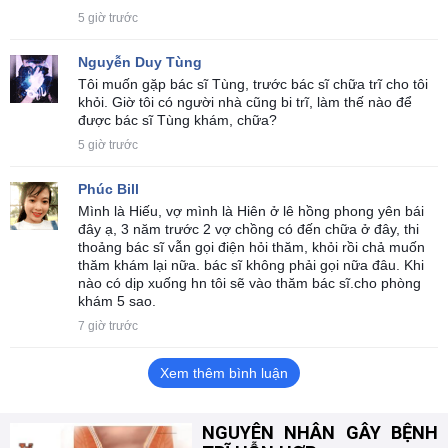
5 giờ trước
Nguyễn Duy Tùng
Tôi muốn gặp bác sĩ Tùng, trước bác sĩ chữa trĩ cho tôi
khỏi. Giờ tôi có người nhà cũng bi trĩ, làm thế nào để
được bác sĩ Tùng khám, chữa?
5 giờ trước
Phúc Bill
Mình là Hiếu, vợ mình là Hiên ở lê hồng phong yên bái
đây ạ, 3 năm trước 2 vợ chồng có đến chữa ở đây, thi
thoảng bác sĩ vẫn gọi điện hỏi thăm, khỏi rồi chả muốn
thăm khám lại nữa. bác sĩ không phải gọi nữa đâu. Khi
nào có dịp xuống hn tôi sẽ vào thăm bác sĩ.cho phòng
khám 5 sao.
7 giờ trước
Xem thêm bình luận
NGUYÊN NHÂN GÂY BỆNH