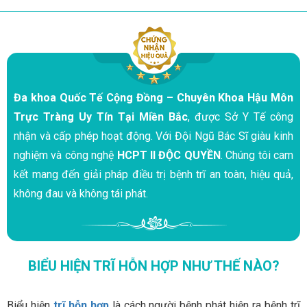
Đa khoa Quốc Tế Cộng Đồng – Chuyên Khoa Hậu Môn
Trực Tràng Uy Tín Tại Miền Bắc
, được Sở Y Tế công
nhận và cấp phép hoạt động. Với Đội Ngũ Bác Sĩ giàu kinh
nghiệm và công nghệ
HCPT II ĐỘC QUYỀN
. Chúng tôi cam
kết mang đến giải pháp điều trị bệnh trĩ an toàn, hiệu quả,
không đau và không tái phát.
BIỂU HIỆN TRĨ HỖN HỢP NHƯ THẾ NÀO?
Biểu hiện
trĩ hỗn hợp
là cách người bệnh phát hiện ra bệnh trĩ