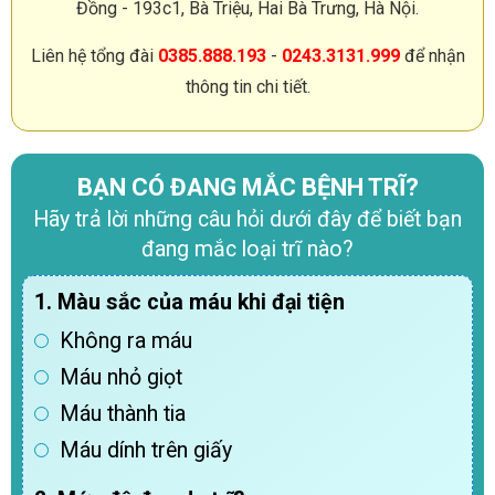
Đồng - 193c1, Bà Triệu, Hai Bà Trưng, Hà Nội.
Liên hệ tổng đài
0385.888.193
-
0243.3131.999
để nhận
thông tin chi tiết.
BẠN CÓ ĐANG MẮC BỆNH TRĨ?
Hãy trả lời những câu hỏi dưới đây để biết bạn
đang mắc loại trĩ nào?
1. Màu sắc của máu khi đại tiện
Không ra máu
Máu nhỏ giọt
Máu thành tia
Máu dính trên giấy