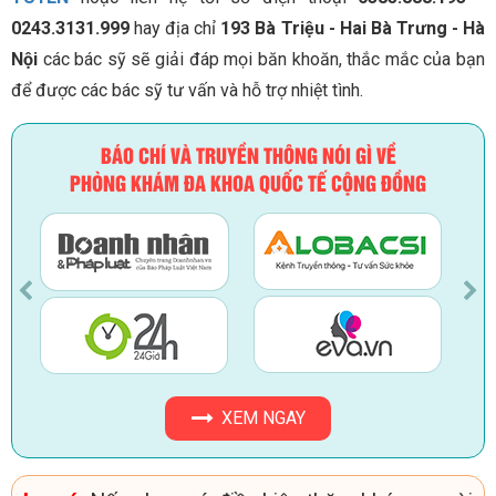
0243.3131.999
hay địa chỉ
193 Bà Triệu - Hai Bà Trưng - Hà
Nội
các bác sỹ sẽ giải đáp mọi băn khoăn, thắc mắc của bạn
để được các bác sỹ tư vấn và hỗ trợ nhiệt tình.
BÁO CHÍ VÀ TRUYỀN THÔNG NÓI GÌ VỀ
PHÒNG KHÁM ĐA KHOA QUỐC TẾ CỘNG ĐỒNG
XEM NGAY