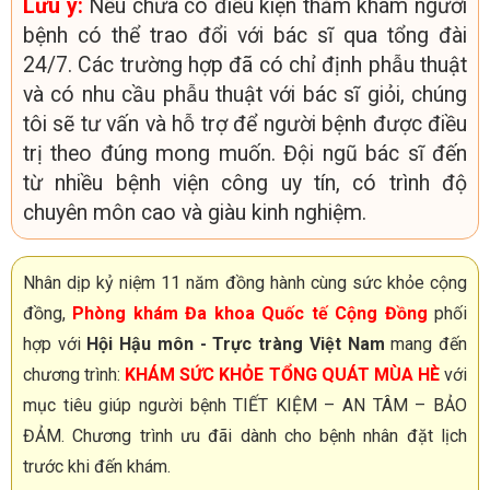
Lưu ý:
Nếu chưa có điều kiện thăm khám người
bệnh có thể trao đổi với bác sĩ qua tổng đài
24/7. Các trường hợp đã có chỉ định phẫu thuật
và có nhu cầu phẫu thuật với bác sĩ giỏi, chúng
tôi sẽ tư vấn và hỗ trợ để người bệnh được điều
trị theo đúng mong muốn. Đội ngũ bác sĩ đến
từ nhiều bệnh viện công uy tín, có trình độ
chuyên môn cao và giàu kinh nghiệm.
Nhân dịp kỷ niệm 11 năm đồng hành cùng sức khỏe cộng
đồng,
Phòng khám Đa khoa Quốc tế Cộng Đồng
phối
hợp với
Hội Hậu môn - Trực tràng Việt Nam
mang đến
chương trình:
KHÁM SỨC KHỎE TỔNG QUÁT MÙA HÈ
với
mục tiêu giúp người bệnh TIẾT KIỆM – AN TÂM – BẢO
ĐẢM. Chương trình ưu đãi dành cho bệnh nhân đặt lịch
trước khi đến khám.