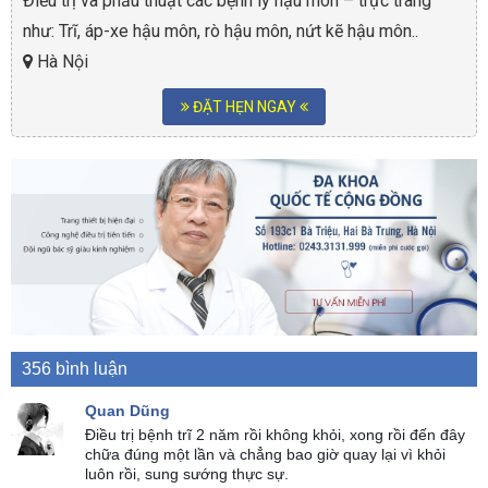
Điều trị và phẫu thuật các bệnh lý hậu môn – trực tràng
như: Trĩ, áp-xe hậu môn, rò hậu môn, nứt kẽ hậu môn..
Hà Nội
ĐẶT HẸN NGAY
356 bình luận
Quan Dũng
Điều trị bệnh trĩ 2 năm rồi không khỏi, xong rồi đến đây
chữa đúng một lần và chẳng bao giờ quay lại vì khỏi
luôn rồi, sung sướng thực sự.