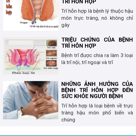
TRĨ HỖN HỢP
Trĩ hỗn hợp là bệnh lý thuộc hậu
môn trực tràng, nó không chỉ
gây
TRIỆU CHỨNG CỦA BỆNH
TRĨ HỖN HỢP
Bệnh trĩ được chia ra làm 3 loại
là trĩ nội, trĩ ngoại và trĩ
NHỮNG ẢNH HƯỞNG CỦA
BỆNH TRĨ HỖN HỢP ĐẾN
SỨC KHỎE NGƯỜI BỆNH
Trĩ hỗn hợp là loại bệnh về trực
tràng hậu môn phổ biến và
chúng