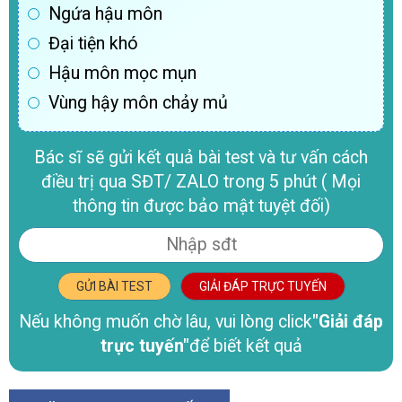
Ngứa hậu môn
Đại tiện khó
Hậu môn mọc mụn
Vùng hậy môn chảy mủ
Bác sĩ sẽ gửi kết quả bài test và tư vấn cách
điều trị qua SĐT/ ZALO trong 5 phút ( Mọi
thông tin được bảo mật tuyệt đối)
GỬI BÀI TEST
GIẢI ĐÁP TRỰC TUYẾN
Nếu không muốn chờ lâu, vui lòng click
"Giải đáp
trực tuyến"
để biết kết quả