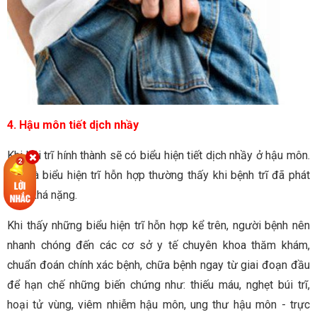
4. Hậu môn tiết dịch nhầy
Khi búi trĩ hính thành sẽ có biểu hiện tiết dịch nhầy ở hậu môn.
Đây là biểu hiện trĩ hỗn hợp thường thấy khi bệnh trĩ đã phát
triển khá nặng.
Khi thấy những biểu hiện trĩ hỗn hợp kể trên, người bệnh nên
nhanh chóng đến các cơ sở y tế chuyên khoa thăm khám,
chuẩn đoán chính xác bệnh, chữa bệnh ngay từ giai đoạn đầu
để hạn chế những biến chứng như: thiếu máu, nghẹt búi trĩ,
hoại tử vùng, viêm nhiễm hậu môn, ung thư hậu môn - trực