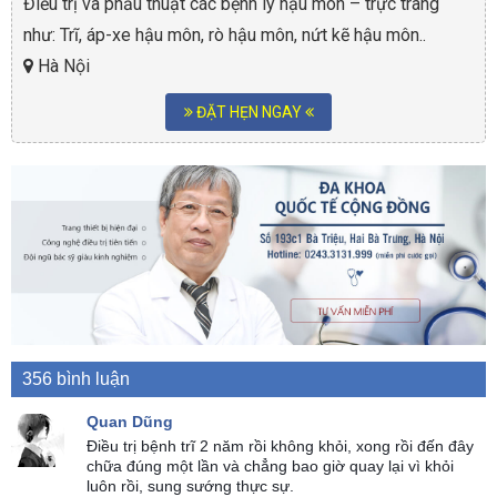
Điều trị và phẫu thuật các bệnh lý hậu môn – trực tràng
như: Trĩ, áp-xe hậu môn, rò hậu môn, nứt kẽ hậu môn..
Hà Nội
ĐẶT HẸN NGAY
356 bình luận
Quan Dũng
Điều trị bệnh trĩ 2 năm rồi không khỏi, xong rồi đến đây
chữa đúng một lần và chẳng bao giờ quay lại vì khỏi
luôn rồi, sung sướng thực sự.