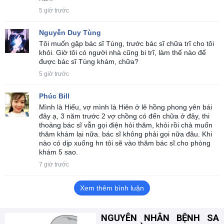
5 giờ trước
Nguyễn Duy Tùng
Tôi muốn gặp bác sĩ Tùng, trước bác sĩ chữa trĩ cho tôi
khỏi. Giờ tôi có người nhà cũng bi trĩ, làm thế nào để
được bác sĩ Tùng khám, chữa?
5 giờ trước
Phúc Bill
Mình là Hiếu, vợ mình là Hiên ở lê hồng phong yên bái
đây ạ, 3 năm trước 2 vợ chồng có đến chữa ở đây, thi
thoảng bác sĩ vẫn gọi điện hỏi thăm, khỏi rồi chả muốn
thăm khám lại nữa. bác sĩ không phải gọi nữa đâu. Khi
nào có dịp xuống hn tôi sẽ vào thăm bác sĩ.cho phòng
khám 5 sao.
7 giờ trước
Xem thêm bình luận
NGUYÊN NHÂN BỆNH SA