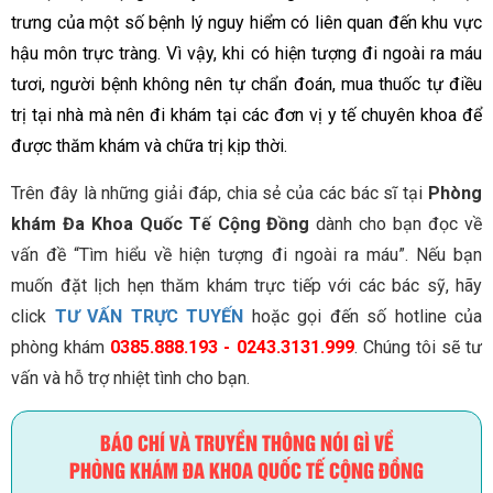
trưng của một số bệnh lý nguy hiểm có liên quan đến khu vực
hậu môn trực tràng. Vì vậy, khi có hiện tượng đi ngoài ra máu
tươi, người bệnh không nên tự chẩn đoán, mua thuốc tự điều
trị tại nhà mà nên đi khám tại các đơn vị y tế chuyên khoa để
được thăm khám và chữa trị kịp thời.
Trên đây là những giải đáp, chia sẻ của các bác sĩ tại
Phòng
khám Đa Khoa Quốc Tế Cộng Đồng
dành cho bạn đọc về
vấn đề “Tìm hiểu về hiện tượng đi ngoài ra máu”. Nếu bạn
muốn đặt lịch hẹn thăm khám trực tiếp với các bác sỹ, hãy
click
TƯ VẤN TRỰC TUYẾN
hoặc gọi đến số hotline của
phòng khám
0385.888.193 - 0243.3131.999
. Chúng tôi sẽ tư
vấn và hỗ trợ nhiệt tình cho bạn.
BÁO CHÍ VÀ TRUYỀN THÔNG NÓI GÌ VỀ
PHÒNG KHÁM ĐA KHOA QUỐC TẾ CỘNG ĐỒNG