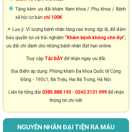
Tặng kèm ưu đãi khám Nam khoa / Phụ khoa / Bệnh
xã hội cơ bản
chỉ 100K
📌 Lưu ý: Vì lượng bệnh nhân tăng cao trong dịp lễ, để đảm
bảo quyền lợi và trải nghiệm
“Khám bệnh không chờ đợi
”,
ưu đãi chỉ dành cho những bệnh nhân đặt hẹn online.
Truy cập
TẠI ĐÂY
để nhận ngay ưu đãi.
Địa điểm áp dụng: Phòng khám Đa khoa Quốc tế Cộng
Đồng - 193c1, Bà Triệu, Hai Bà Trưng, Hà Nội.
Liên hệ tổng đài
0385.888.193
-
0243.3131.999
để nhận
thông tin chi tiết.
NGUYÊN NHÂN ĐẠI TIỆN RA MÁU