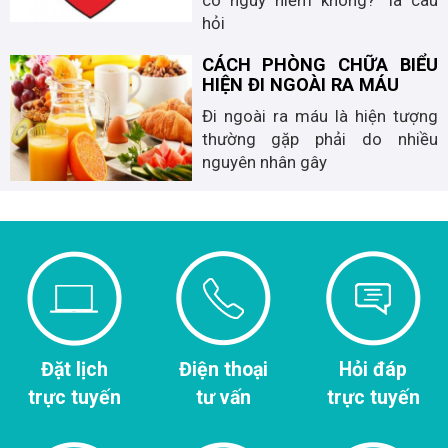
có nguy hiểm không?" là câu
hỏi
CÁCH PHÒNG CHỮA BIỂU
HIỆN ĐI NGOÀI RA MÁU
Đi ngoài ra máu là hiện tượng
thường gặp phải do nhiều
nguyên nhân gây
Đặt lịch
Điện thoại
Hỏi đáp
trực tuyến
tư vấn
trực tuyến