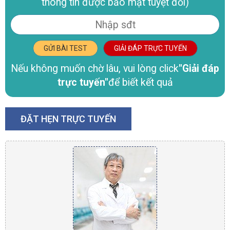
thông tin được bảo mật tuyệt đối)
GỬI BÀI TEST
GIẢI ĐÁP TRỰC TUYẾN
Nếu không muốn chờ lâu, vui lòng click
"Giải đáp
trực tuyến"
để biết kết quả
ĐẶT HẸN TRỰC TUYẾN