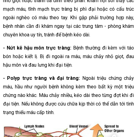
nhỏ giọt hoặc thành tia dính theo phân. khám nội soi thấy các
mạch máu, tĩnh mạch trực tràng bị phì đại hoặc có cấu trúc
ngoài nghèo có máu theo tay. Khi gặp phải trường hợp này,
bệnh nhân cần đi khám ngay tại các trung tâm - phòng khám
chuyên khoa uy tín, tránh để bệnh kéo dài.
- Nứt kẽ hậu môn trực tràng:
Bệnh thường đi kèm với táo
bón hoặc kiết lị. Bị đi ngoài ra máu, máu chảy nhỏ giọt, đau
hậu môn và đau lưng khi đại tiện.
- Polyp trực tràng và đại tràng:
Ngoài triệu chứng chảy
máu, hầu như người bệnh không kèm theo bất kỳ một triệu
chứng nào khác. Máu chảy nhiều, kéo dài theo từng đợt khi đi
đại tiện. Nếu không được cứu chữa kịp thời có thể dẫn tới tình
trạng thiếu máu cấp tính. ­