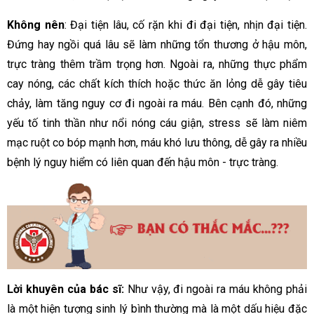
Không nên
: Đại tiện lâu, cố rặn khi đi đại tiện, nhịn đại tiện.
Đứng hay ngồi quá lâu sẽ làm những tổn thương ở hậu môn,
trực tràng thêm trầm trọng hơn. Ngoài ra, những thực phẩm
cay nóng, các chất kích thích hoặc thức ăn lỏng dễ gây tiêu
chảy, làm tăng nguy cơ đi ngoài ra máu. Bên cạnh đó, những
yếu tố tinh thần như nổi nóng cáu giận, stress sẽ làm niêm
mạc ruột co bóp mạnh hơn, máu khó lưu thông, dễ gây ra nhiều
bệnh lý nguy hiểm có liên quan đến hậu môn - trực tràng.
Lời khuyên của bác sĩ:
Như vậy, đi ngoài ra máu không phải
là một hiện tượng sinh lý bình thường mà là một dấu hiệu đặc