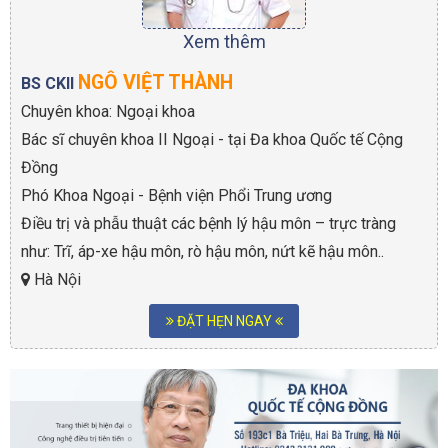
Xem thêm
NGÔ VIỆT THÀNH
BS CKII
Chuyên khoa: Ngoại khoa
Bác sĩ chuyên khoa II Ngoại - tại Đa khoa Quốc tế Cộng
Đồng
Phó Khoa Ngoại - Bệnh viện Phổi Trung ương
Điều trị và phẫu thuật các bệnh lý hậu môn – trực tràng
như: Trĩ, áp-xe hậu môn, rò hậu môn, nứt kẽ hậu môn..
Hà Nội
ĐẶT HẸN NGAY