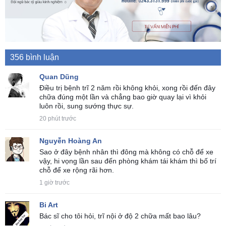
356 bình luận
Quan Dũng
Điều trị bệnh trĩ 2 năm rồi không khỏi, xong rồi đến đây
chữa đúng một lần và chẳng bao giờ quay lại vì khỏi
luôn rồi, sung sướng thực sự.
20 phút trước
Nguyễn Hoàng An
Sao ở đây bệnh nhân thì đông mà không có chỗ để xe
vậy, hi vọng lần sau đến phòng khám tái khám thì bố trí
chỗ để xe rộng rãi hơn.
1 giờ trước
Bi Art
Bác sĩ cho tôi hỏi, trĩ nội ở độ 2 chữa mất bao lâu?