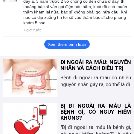
đây ạ, 3 năm trước 2 vợ chồng có đến chữa ở đây, thi
thoảng bác sĩ vẫn gọi điện hỏi thăm, khỏi rồi chả muốn
thăm khám lại nữa. bác sĩ không phải gọi nữa đâu. Khi
nào có dịp xuống hn tôi sẽ vào thăm bác sĩ.cho phòng
khám 5 sao.
7 giờ trước
Xem thêm bình luận
ĐI NGOÀI RA MÁU: NGUYÊN
NHÂN VÀ CÁCH ĐIỀU TRỊ
Bệnh đi ngoài ra máu có nhiều
nguyên nhân gây ra, có thể là đi
BỊ ĐI NGOÀI RA MÁU LÀ
BỆNH GÌ, CÓ NGUY HIỂM
KHÔNG?
"Bị đi ngoài ra máu là bệnh gì,