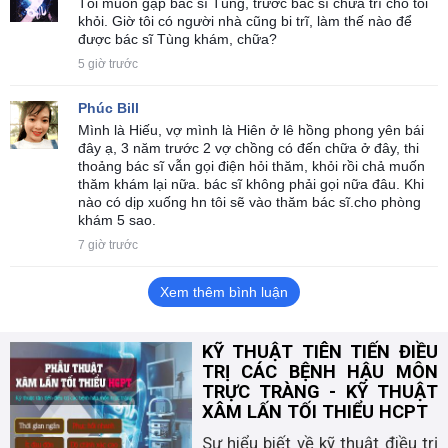
Tôi muốn gặp bác sĩ Tùng, trước bác sĩ chữa trĩ cho tôi
khỏi. Giờ tôi có người nhà cũng bi trĩ, làm thế nào để
được bác sĩ Tùng khám, chữa?
5 giờ trước
Phúc Bill
Mình là Hiếu, vợ mình là Hiên ở lê hồng phong yên bái
đây ạ, 3 năm trước 2 vợ chồng có đến chữa ở đây, thi
thoảng bác sĩ vẫn gọi điện hỏi thăm, khỏi rồi chả muốn
thăm khám lại nữa. bác sĩ không phải gọi nữa đâu. Khi
nào có dịp xuống hn tôi sẽ vào thăm bác sĩ.cho phòng
khám 5 sao.
7 giờ trước
Xem thêm bình luận
KỸ THUẬT TIÊN TIẾN ĐIỀU
TRỊ CÁC BỆNH HẬU MÔN
TRỰC TRÀNG - KỸ THUẬT
XÂM LẤN TỐI THIỂU HCPT
Sự hiểu biết về kỹ thuật điều trị