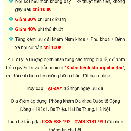
Nội soi hậu môn không dây – kỹ thuật tiên tiến, không
gây đau
chỉ 100K
Giảm 30%
chi phí điều trị
Giảm 40%
phí thủ thuật
Tặng kèm ưu đãi khám Nam khoa / Phụ khoa / Bệnh
xã hội cơ bản
chỉ 100K
📌 Lưu ý: Vì lượng bệnh nhân tăng cao trong dịp lễ, để đảm
bảo quyền lợi và trải nghiệm
“Khám bệnh không chờ đợi
”,
ưu đãi chỉ dành cho những bệnh nhân đặt hẹn online.
Truy cập
TẠI ĐÂY
để nhận ngay ưu đãi.
Địa điểm áp dụng: Phòng khám Đa khoa Quốc tế Cộng
Đồng - 193c1, Bà Triệu, Hai Bà Trưng, Hà Nội.
Liên hệ tổng đài
0385.888.193
-
0243.3131.999
để nhận
thông tin chi tiết.