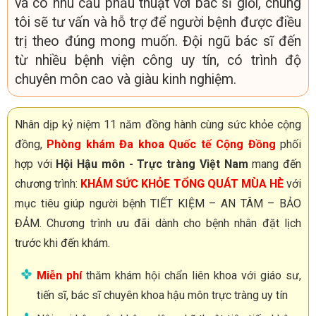
và có nhu cầu phẫu thuật với bác sĩ giỏi, chúng
tôi sẽ tư vấn và hỗ trợ để người bệnh được điều
trị theo đúng mong muốn. Đội ngũ bác sĩ đến
từ nhiều bệnh viện công uy tín, có trình độ
chuyên môn cao và giàu kinh nghiệm.
Nhân dịp kỷ niệm 11 năm đồng hành cùng sức khỏe cộng
đồng,
Phòng khám Đa khoa Quốc tế Cộng Đồng
phối
hợp với
Hội Hậu môn - Trực tràng Việt Nam
mang đến
chương trình:
KHÁM SỨC KHỎE TỔNG QUÁT MÙA HÈ
với
mục tiêu giúp người bệnh TIẾT KIỆM – AN TÂM – BẢO
ĐẢM. Chương trình ưu đãi dành cho bệnh nhân đặt lịch
trước khi đến khám.
Miễn phí
thăm khám hội chẩn liên khoa với giáo sư,
tiến sĩ, bác sĩ chuyên khoa hậu môn trực tràng uy tín