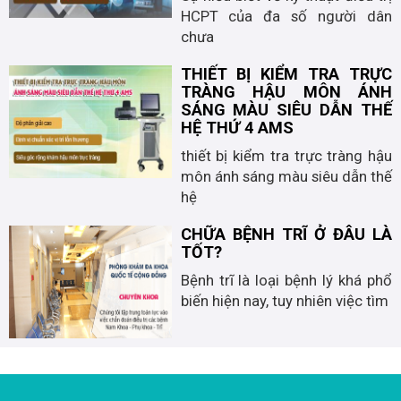
HCPT của đa số người dân
chưa
THIẾT BỊ KIỂM TRA TRỰC
TRÀNG HẬU MÔN ÁNH
SÁNG MÀU SIÊU DẪN THẾ
HỆ THỨ 4 AMS
thiết bị kiểm tra trực tràng hậu
môn ánh sáng màu siêu dẫn thế
hệ
CHỮA BỆNH TRĨ Ở ĐÂU LÀ
TỐT?
Bệnh trĩ là loại bệnh lý khá phổ
biến hiện nay, tuy nhiên việc tìm