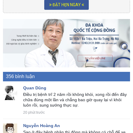
ĐẶT HẸN NGAY
356 bình luận
Quan Dũng
Điều trị bệnh trĩ 2 năm rồi không khỏi, xong rồi đến đây
chữa đúng một lần và chẳng bao giờ quay lại vì khỏi
luôn rồi, sung sướng thực sự.
20 phút trước
Nguyễn Hoàng An
Sao ở đây bệnh nhân thì đông mà không có chỗ để xe