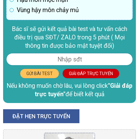
Vùng hậy môn chảy mủ
Bác sĩ sẽ gửi kết quả bài test và tư vấn cách
điều trị qua SĐT/ ZALO trong 5 phút ( Mọi
thông tin được bảo mật tuyệt đối)
GỬI BÀI TEST
GIẢI ĐÁP TRỰC TUYẾN
Nếu không muốn chờ lâu, vui lòng click
"Giải đáp
trực tuyến"
để biết kết quả
ĐẶT HẸN TRỰC TUYẾN