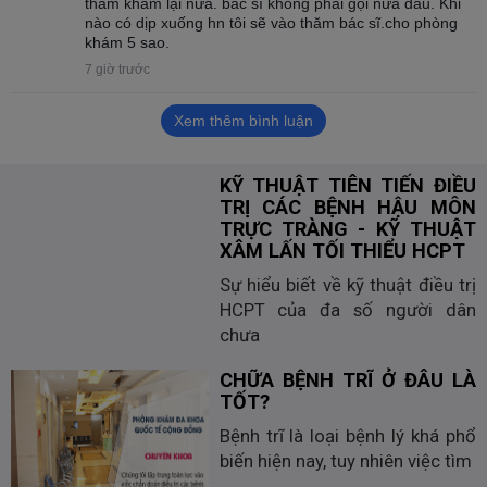
thăm khám lại nữa. bác sĩ không phải gọi nữa đâu. Khi
nào có dịp xuống hn tôi sẽ vào thăm bác sĩ.cho phòng
khám 5 sao.
7 giờ trước
Xem thêm bình luận
KỸ THUẬT TIÊN TIẾN ĐIỀU
TRỊ CÁC BỆNH HẬU MÔN
TRỰC TRÀNG - KỸ THUẬT
XÂM LẤN TỐI THIỂU HCPT
Sự hiểu biết về kỹ thuật điều trị
HCPT của đa số người dân
chưa
CHỮA BỆNH TRĨ Ở ĐÂU LÀ
TỐT?
Bệnh trĩ là loại bệnh lý khá phổ
biến hiện nay, tuy nhiên việc tìm