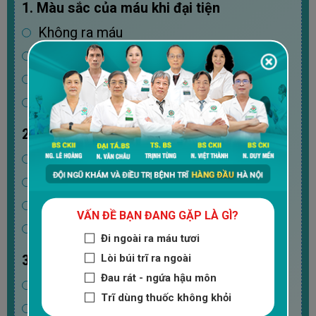
1. Màu sắc của máu khi đại tiện
Không ra máu
Máu nhỏ giọt
Máu thành tia
Máu dính trên giấy
2. Mức độ đau do trĩ?
Hơi đau
Đau rát
Đau tức
VẤN ĐỀ BẠN ĐANG GẶP LÀ GÌ?
Không đau
Đi ngoài ra máu tươi
Lòi búi trĩ ra ngoài
3. Hậu môn có cục thịt không?
Đau rát - ngứa hậu môn
Không có
Trĩ dùng thuốc không khỏi
Luôn thò ra ngoài