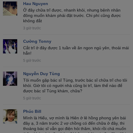
Hau Nguyen
Ở đây chữa trĩ được, nhanh khỏi, nhưng bệnh nhân
đông muốn khám phải đặt trước. Chi phí cũng được
không đắt
3 giờ trước
Cường Tonny
Cắt trĩ ở đây được 1 tuần về ăn ngon ngủ yên, thoải mái
hẳn!
5 giờ trước
Nguyễn Duy Tùng
Tôi muốn gặp bác sĩ Tùng, trước bác sĩ chữa trĩ cho tôi
khỏi. Giờ tôi có người nhà cũng bi trĩ, làm thế nào để
được bác sĩ Tùng khám, chữa?
5 giờ trước
Phúc Bill
Mình là Hiếu, vợ mình là Hiên ở lê hồng phong yên bái
đây ạ, 3 năm trước 2 vợ chồng có đến chữa ở đây, thi
thoảng bác sĩ vẫn gọi điện hỏi thăm, khỏi rồi chả muốn