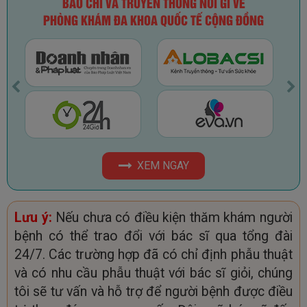
BÁO CHÍ VÀ TRUYỀN THÔNG NÓI GÌ VỀ
PHÒNG KHÁM ĐA KHOA QUỐC TẾ CỘNG ĐỒNG
XEM NGAY
Lưu ý:
Nếu chưa có điều kiện thăm khám người
bệnh có thể trao đổi với bác sĩ qua tổng đài
24/7. Các trường hợp đã có chỉ định phẫu thuật
và có nhu cầu phẫu thuật với bác sĩ giỏi, chúng
tôi sẽ tư vấn và hỗ trợ để người bệnh được điều