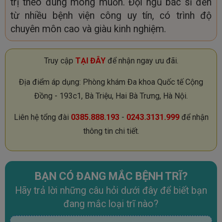
trị theo đúng mong muốn. Đội ngũ bác sĩ đến
từ nhiều bệnh viện công uy tín, có trình độ
chuyên môn cao và giàu kinh nghiệm.
Truy cập
TẠI ĐÂY
để nhận ngay ưu đãi.
Địa điểm áp dụng: Phòng khám Đa khoa Quốc tế Cộng
Đồng - 193c1, Bà Triệu, Hai Bà Trưng, Hà Nội.
Liên hệ tổng đài
0385.888.193
-
0243.3131.999
để nhận
thông tin chi tiết.
BẠN CÓ ĐANG MẮC BỆNH TRĨ?
Hãy trả lời những câu hỏi dưới đây để biết bạn
đang mắc loại trĩ nào?