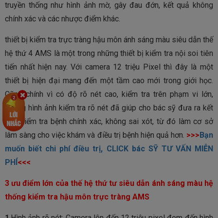
truyền thống như hình ảnh mờ, gây đau đớn, kết quả không
chính xác và các nhược điểm khác.
thiết bị kiểm tra trực tràng hậu môn ánh sáng màu siêu dẫn thế
hệ thứ 4 AMS là một trong những thiết bị kiểm tra nội soi tiên
tiến nhất hiện nay. Với camera 12 triệu Pixel thì đây là một
thiết bị hiện đại mang đến một tầm cao mới trong giới học.
Cũng chính vì có độ rõ nét cao, kiểm tra trên phạm vi lớn,
những hình ảnh kiểm tra rõ nét đã giúp cho bác sỹ đưa ra kết
quả kiểm tra bệnh chính xác, không sai xót, từ đó làm cơ sở
lâm sàng cho việc khám và điều trị bệnh hiện quả hơn.
>>>
Bạn
muốn biết chi phí điều trị, CLICK bác SỸ TƯ VẤN MIỄN
PHÍ
<<<
3 ưu điểm lớn của
thế
hệ thứ tư siêu dẫn ánh sáng màu hệ
thống kiểm tra hậu môn trực tràng AMS
1
.Hình ảnh rõ nét: Camera lên đến 12 triệu pixel đem đến hình