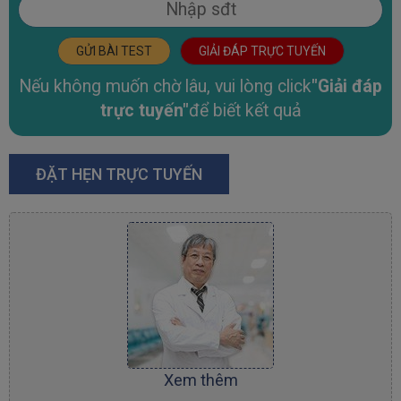
GỬI BÀI TEST
GIẢI ĐÁP TRỰC TUYẾN
Nếu không muốn chờ lâu, vui lòng click
"Giải đáp
trực tuyến"
để biết kết quả
ĐẶT HẸN TRỰC TUYẾN
Xem thêm