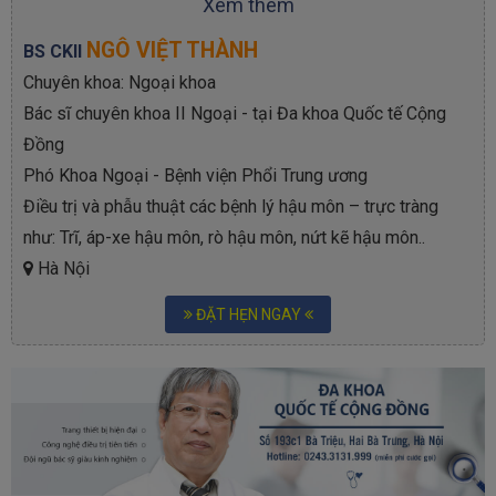
Xem thêm
NGÔ VIỆT THÀNH
BS CKII
Chuyên khoa: Ngoại khoa
Bác sĩ chuyên khoa II Ngoại - tại Đa khoa Quốc tế Cộng
Đồng
Phó Khoa Ngoại - Bệnh viện Phổi Trung ương
Điều trị và phẫu thuật các bệnh lý hậu môn – trực tràng
như: Trĩ, áp-xe hậu môn, rò hậu môn, nứt kẽ hậu môn..
Hà Nội
ĐẶT HẸN NGAY