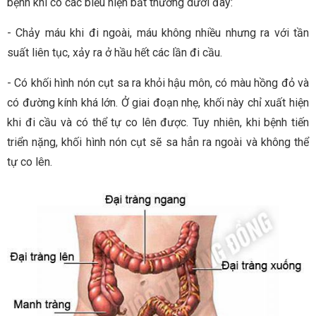
bệnh khi có các biểu hiện bất thường dưới đây:
- Chảy máu khi đi ngoài, máu không nhiều nhưng ra với tần
suất liên tục, xảy ra ở hầu hết các lần đi cầu.
- Có khối hình nón cụt sa ra khỏi hậu môn, có màu hồng đỏ và
có đường kính khá lớn. Ở giai đoạn nhẹ, khối này chỉ xuất hiện
khi đi cầu và có thể tự co lên được. Tuy nhiên, khi bệnh tiến
triển nặng, khối hình nón cụt sẽ sa hẳn ra ngoài và không thể
tự co lên.