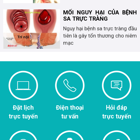
MỐI NGUY HẠI CỦA BỆNH
SA TRỰC TRÀNG
Nguy hại bệnh sa trực tràng đầu
tiên là gây tổn thương cho niêm
mạc
Đặt lịch
Điện thoại
Hỏi đáp
trực tuyến
tư vấn
trực tuyến