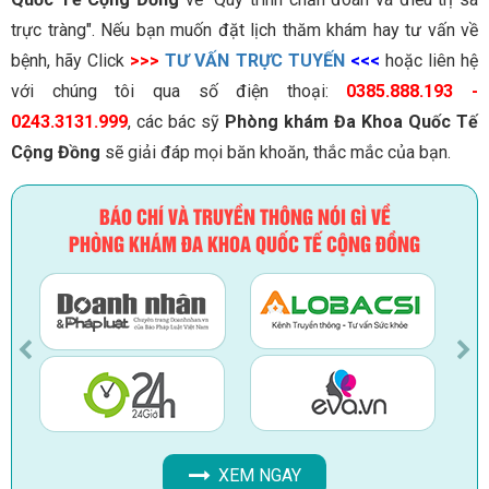
trực tràng". Nếu bạn muốn đặt lịch thăm khám hay tư vấn về
bệnh, hãy Click
>>>
TƯ VẤN TRỰC TUYẾN
<<<
hoặc liên hệ
với chúng tôi qua số điện thoại:
0385.888.193 -
0243.3131.999
, các bác sỹ
Phòng khám Đa Khoa Quốc Tế
Cộng Đồng
sẽ giải đáp mọi băn khoăn, thắc mắc của bạn.
BÁO CHÍ VÀ TRUYỀN THÔNG NÓI GÌ VỀ
PHÒNG KHÁM ĐA KHOA QUỐC TẾ CỘNG ĐỒNG
XEM NGAY