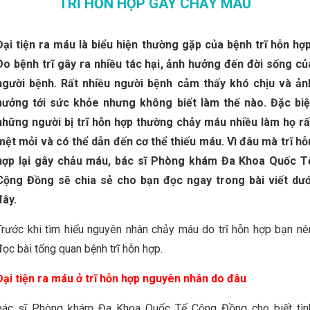
TRĨ HỖN HỢP GÂY CHẢY MÁU
Đại tiện ra máu là biểu hiện thường gặp của bệnh trĩ hỗn hợ
Do
bệnh trĩ gây
ra
nhiều tác hại
, ảnh hưởng đến đời sống củ
người bệnh. Rất nhiều người bệnh cảm thấy khó chịu và ản
hưởng tới sức khỏe nhưng không biết làm thế nào. Đặc biệ
những người bị trĩ hỗn hợp thường chảy máu nhiều làm họ rấ
mệt mỏi và có thể dẫn đến cơ thể thiếu máu
. Vì đâu mà trĩ hỗ
hợp lại gây chảu máu, bác sĩ Phòng khám Đa Khoa Quốc T
Cộng Đồng sẽ chia sẻ cho bạn đọc ngay trong bài viết dướ
đây.
Trước khi tìm hiểu nguyên nhân chảy máu do trĩ hỗn hợp bạn nê
đọc bài tổng quan bệnh trĩ hỗn hợp.
Đại tiện ra máu ở trĩ hỗn hợp nguyên nhân do đâu
bác sĩ Phòng khám Đa Khoa Quốc Tế Cộng Đồng cho biết tìn