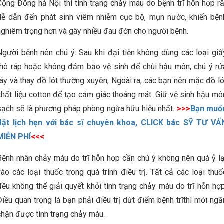
Cộng Đồng hà Nội thì tình trạng chảy máu do bệnh trĩ hỗn hợp rấ
dễ dẫn đến phát sinh viêm nhiễm cục bộ, mụn nước, khiến bện
nghiêm trọng hơn và gây nhiều đau đớn cho người bệnh.
Người bệnh nên chú ý: Sau khi đại tiện không dùng các loại giấ
thô ráp hoặc không đảm bảo vệ sinh để chùi hậu môn, chú ý rử
ráy và thay đồ lót thường xuyên; Ngoài ra, các bạn nên mặc đồ ló
chất liệu cotton để tạo cảm giác thoáng mát. Giữ vệ sinh hậu mô
sạch sẽ là phương pháp phòng ngừa hữu hiệu nhất.
>>>
Bạn muố
đặt lịch hẹn với bác sĩ chuyên khoa, CLICK bác SỸ TƯ VẤ
MIỄN PHÍ
<<<
Bệnh nhân chảy máu do trĩ hỗn hợp cần chú ý không nên quá ỷ lạ
vào các loại thuốc trong quá trình điều trị. Tất cả các loại thuố
đều không thể giải quyết khỏi tình trạng chảy máu do trĩ hỗn hợp
Điều quan trọng là bạn phải điều trị dứt điểm bệnh trĩthì mới ngă
chặn được tình trạng chảy máu.