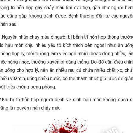
trạng trĩ hỗn hợp gây chảy máu khi đại tiện, gần như người bện
nào cũng gặp, không tránh được. Bệnh thường đến từ các nguyê
nhân sau:
1
.Nguyên nhân chảy máu ở người bị bệnh trĩ hỗn hợp thông thườn
do hậu môn chịu nhiều yếu tố kích thích bên ngoài như: ăn uốn
không hợp lý, môi trường làm việc ngồi nhiều hoặc đứng nhiều, là
việc nặng nhọc, thường xuyên bị căng thẳng. Do đó cần điều chỉn
ăn uống cho hợp lý, nên ăn nhiều rau củ chứa nhiều chất xơ, chứ
nhiều vitamin, uống nhiều nước, có thể thanh nhiệt giải độc để giả
bớt triệu chứng sưng phồng.
2
.Khi bị trĩ hỗn hợp người bệnh vệ sinh hậu môn không sạch s
cũng là nguyên nhân chảy máu.